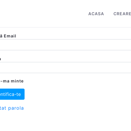
ACASA
CREARE
entificare
ă Email
a
e-ma minte
ntifica-te
itat parola